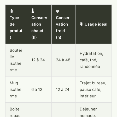
🧴
🌡️
❄️
Type
Conserv
Conser
de
ation
vation
🎯 Usage idéal
produi
chaud
froid
t
(h)
(h)
Boutei
Hydratation,
lle
12 à 24
24 à 48
café, thé,
isothe
randonnée
rme
Mug
Trajet bureau,
isothe
6 à 12
12 à 24
pause café,
rme
intérieur
Boîte
Déjeuner
repas
nomade,