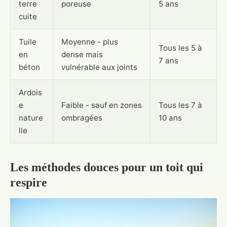
terre
poreuse
5 ans
cuite
Tuile
Moyenne - plus
Tous les 5 à
en
dense mais
7 ans
béton
vulnérable aux joints
Ardois
e
Faible - sauf en zones
Tous les 7 à
nature
ombragées
10 ans
lle
Les méthodes douces pour un toit qui
respire